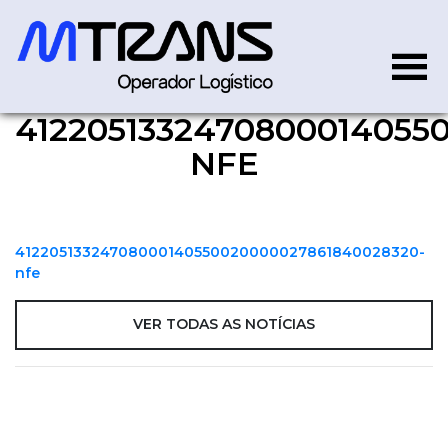
4122051332470800014055
41220513324708000140550
NFE
41220513324708000140550020000027861840028320-
nfe
VER TODAS AS NOTÍCIAS