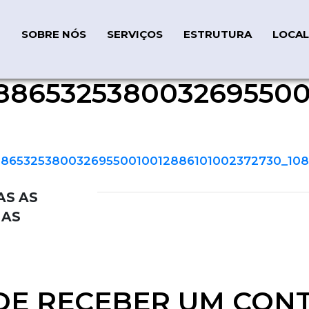
SOBRE NÓS
SERVIÇOS
ESTRUTURA
LOCAL
8653253800326955001
032695500100128861010023
86532538003269550010012886101002372730_108
AS AS
IAS
DE RECEBER UM CON