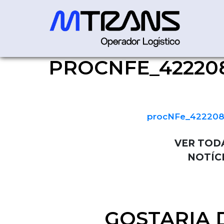
PROCNFE_422208
procNFe_422208865325380
procNFe_422208
VER TOD
NOTÍC
GOSTARIA 