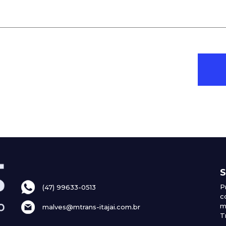
S
P
(47) 99633-0513
c
m
malves@mtrans-itajai.com.br
T