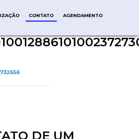
IZAÇÃO
CONTATO
AGENDAMENTO
001288610100237273
72730_108732656
732656
TATO DE UM