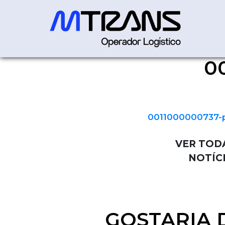
0
0011000000737-procNFe
0011000000737-
VER TOD
NOTÍC
GOSTARIA 