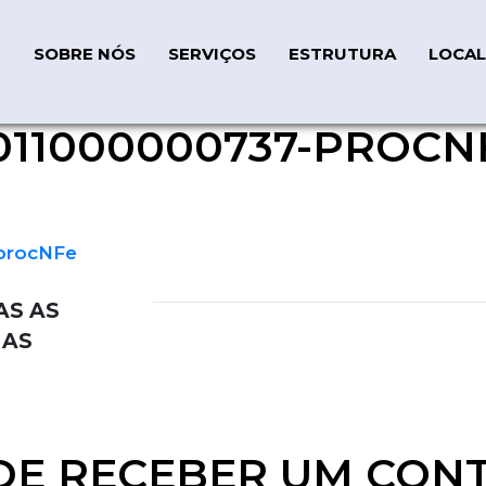
SOBRE NÓS
SERVIÇOS
ESTRUTURA
LOCAL
011000000737-PROCN
procNFe
AS AS
IAS
DE RECEBER UM CON