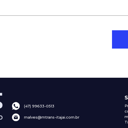
S
P
(47) 99633-0513
c
m
malves@mtrans-itajai.com.br
T