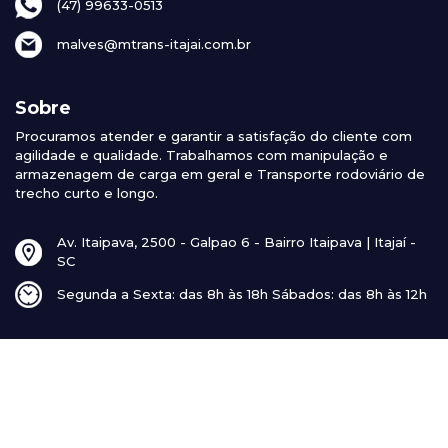
(47) 99633-0513
malves@mtrans-itajai.com.br
Sobre
Procuramos atender e garantir a satisfação do cliente com
agilidade e qualidade. Trabalhamos com manipulação e
armazenagem de carga em geral e Transporte rodoviário de
trecho curto e longo.
Av. Itaipava, 2500 - Galpao 6 - Bairro Itaipava | Itajaí -
SC
Segunda a Sexta: das 8h às 18h Sábados: das 8h às 12h
© 2026 MTrans Transportes - Todos os direitos reservados |
Feito com
por
WeCoded