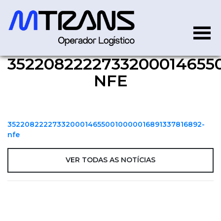
35220822227332000146550
352208222273320001465500
NFE
35220822227332000146550010000016891337816892-
nfe
VER TODAS AS NOTÍCIAS