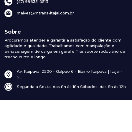
(47) 99633-0513
malves@mtrans-itajai.com.br
Sobre
Procuramos atender e garantir a satisfação do cliente com
agilidade e qualidade. Trabalhamos com manipulação e
armazenagem de carga em geral e Transporte rodoviário de
trecho curto e longo.
Av. Itaipava, 2500 - Galpao 6 - Bairro Itaipava | Itajaí -
SC
Segunda a Sexta: das 8h às 18h Sábados: das 8h às 12h
© 2026 MTrans Transportes - Todos os direitos reservados |
Feito com
por
WeCoded