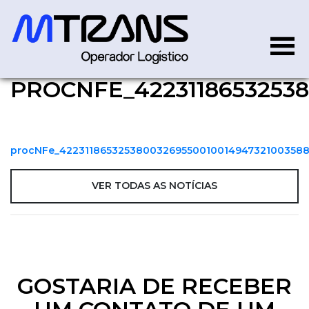
PROCNFE_42231186532538
procNFe_4223118653253800
procNFe_42231186532538003269550010014947321003588
VER TODAS AS NOTÍCIAS
GOSTARIA DE RECEBER