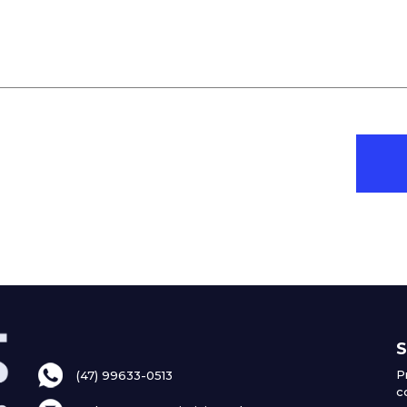
S
P
(47) 99633-0513
c