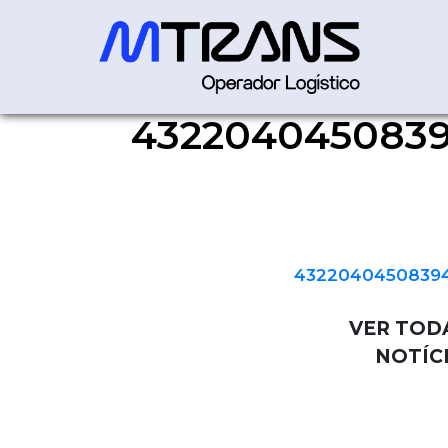
4322040450839
43220404508394000144550
43220404508394
VER TOD
NOTÍC