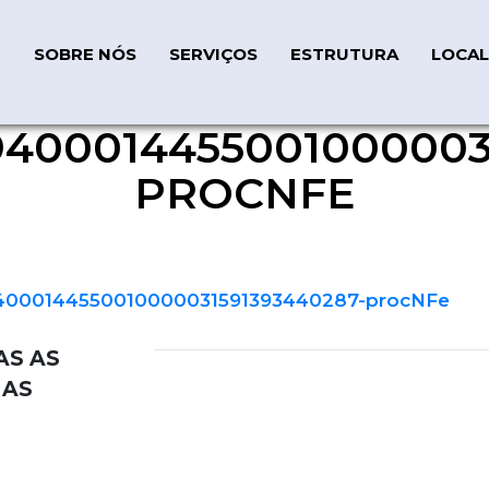
SOBRE NÓS
SERVIÇOS
ESTRUTURA
LOCAL
400014455001000003
010000031591393440287-p
PROCNFE
000144550010000031591393440287-procNFe
AS AS
IAS