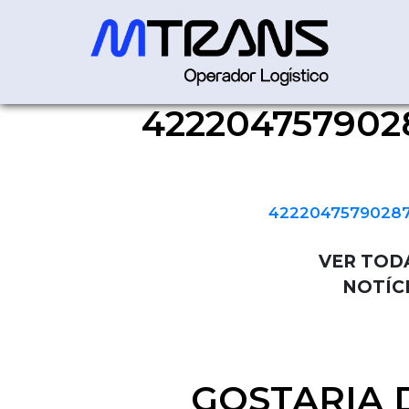
422204757902
42220475790287000108550
42220475790287
VER TOD
NOTÍC
GOSTARIA 