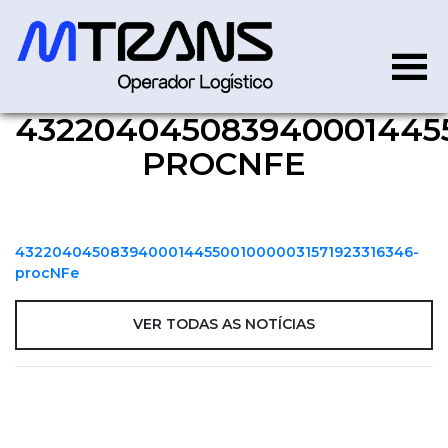
4322040450839400014455
43220404508394000144550
PROCNFE
43220404508394000144550010000031571923316346-
procNFe
VER TODAS AS NOTÍCIAS