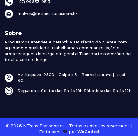
(47) 99633-0513
malves@mtrans-itajai.com.br
Sobre
Procuramos atender e garantir a satisfação do cliente com
agilidade e qualidade. Trabalhamos com manipulação e
armazenagem de carga em geral e Transporte rodoviário de
trecho curto e longo.
Av. Itaipava, 2500 - Galpao 6 - Bairro Itaipava | Itajaí -
SC
Segunda a Sexta: das 8h às 18h Sábados: das 8h às 12h
© 2026 MTrans Transportes - Todos os direitos reservados |
Feito com
por
WeCoded