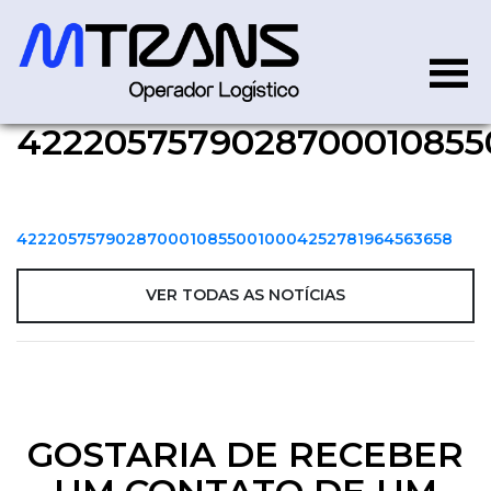
4222057579028700010855
42220575790287000108550
42220575790287000108550010004252781964563658
VER TODAS AS NOTÍCIAS
GOSTARIA DE RECEBER