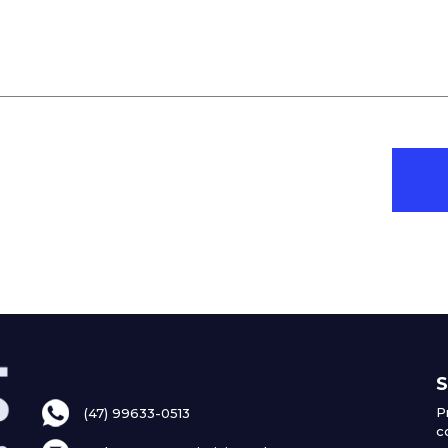
S
P
(47) 99633-0513
c