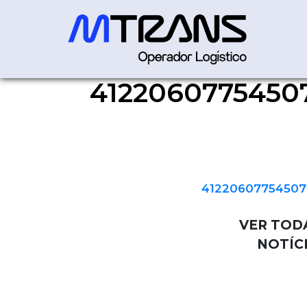
4122060775450
41220607754507000180550
41220607754507
VER TOD
NOTÍC