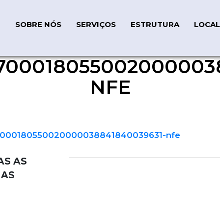
SOBRE NÓS
SERVIÇOS
ESTRUTURA
LOCAL
700018055002000003
020000038841840039631-n
NFE
000180550020000038841840039631-nfe
AS AS
IAS